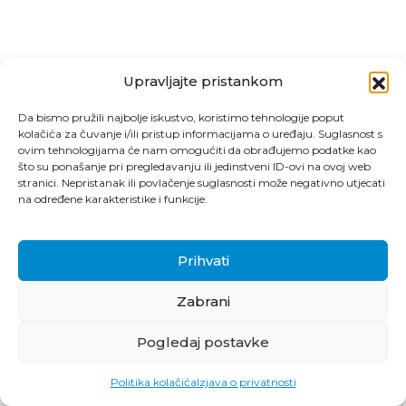
Upravljajte pristankom
Da bismo pružili najbolje iskustvo, koristimo tehnologije poput
kolačića za čuvanje i/ili pristup informacijama o uređaju. Suglasnost s
ovim tehnologijama će nam omogućiti da obrađujemo podatke kao
što su ponašanje pri pregledavanju ili jedinstveni ID-ovi na ovoj web
stranici. Nepristanak ili povlačenje suglasnosti može negativno utjecati
na određene karakteristike i funkcije.
Prihvati
Zabrani
Pogledaj postavke
Politika kolačića
Izjava o privatnosti