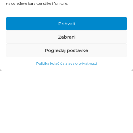
na određene karakteristike i funkcije.
Prihvati
Zabrani
Pogledaj postavke
Politika kolačića
Izjava o privatnosti
Bosna i Hercegovna
Босна и Херцеговина
Bosnia and Herzegovina
Komisija za koncesije
Bosne i Hercegovine
Комисија за концесије
Босне и Херцеговине