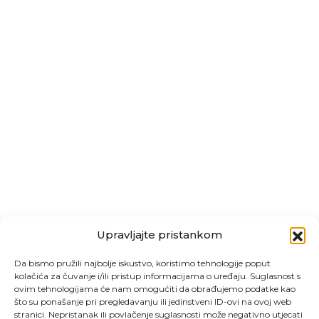
Upravljajte pristankom
Da bismo pružili najbolje iskustvo, koristimo tehnologije poput
kolačića za čuvanje i/ili pristup informacijama o uređaju. Suglasnost s
ovim tehnologijama će nam omogućiti da obrađujemo podatke kao
što su ponašanje pri pregledavanju ili jedinstveni ID-ovi na ovoj web
stranici. Nepristanak ili povlačenje suglasnosti može negativno utjecati