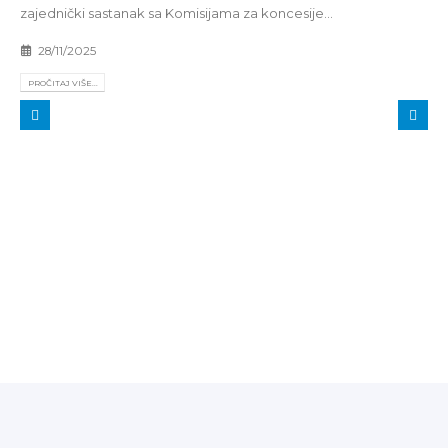
zajednički sastanak sa Komisijama za koncesije...
28/11/2025
PROČITAJ VIŠE...