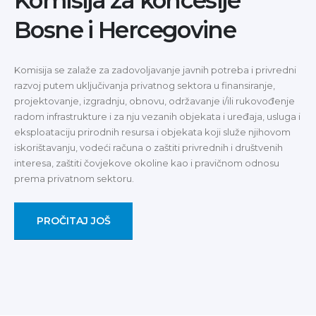
Komisija za koncesije
Bosne i Hercegovine
Komisija se zalaže za zadovoljavanje javnih potreba i privredni
razvoj putem uključivanja privatnog sektora u finansiranje,
projektovanje, izgradnju, obnovu, održavanje i/ili rukovođenje
radom infrastrukture i za nju vezanih objekata i uređaja, usluga i
eksploataciju prirodnih resursa i objekata koji služe njihovom
iskorištavanju, vodeći računa o zaštiti privrednih i društvenih
interesa, zaštiti čovjekove okoline kao i pravičnom odnosu
prema privatnom sektoru.
PROČITAJ JOŠ