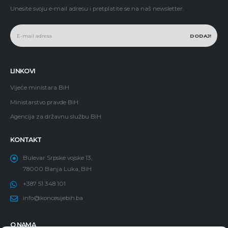
Unesite svoju e-mail adresu i pretplatite se na naš newsletter.
LINKOVI
Vijeće ministara BiH
Ministarstvo pravde BiH
Agencija za državnu službu BiH
KONTAKT
Bulevar Srpske vojske 13,
78000 Banja Luka, BiH
+387 51 348 101
info@koncesijebih.ba
O NAMA