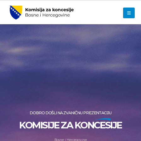
DOBRO DOŠLI NA
ZVANIČNU
PREZENTACIJU
KOMISIJE ZA KONCESIJE
B
o
s
n
e
i
H
e
r
c
e
g
o
v
i
n
e