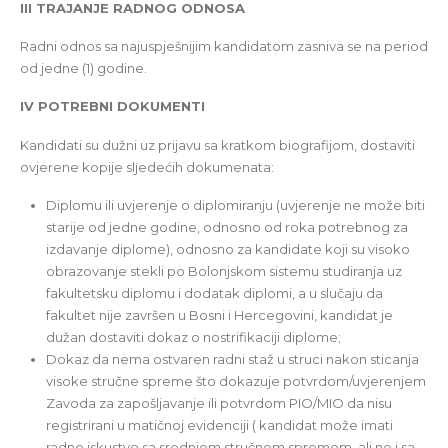
III TRAJANJE RADNOG ODNOSA
Radni odnos sa najuspješnijim kandidatom zasniva se na period
od jedne (1) godine.
IV POTREBNI DOKUMENTI
Kandidati su dužni uz prijavu sa kratkom biografijom, dostaviti
ovjerene kopije slјedećih dokumenata:
Diplomu ili uvjerenje o diplomiranju (uvjerenje ne može biti
starije od jedne godine, odnosno od roka potrebnog za
izdavanje diplome), odnosno za kandidate koji su visoko
obrazovanje stekli po Bolonjskom sistemu studiranja uz
fakultetsku diplomu i dodatak diplomi, a u slučaju da
fakultet nije završen u Bosni i Hercegovini, kandidat je
dužan dostaviti dokaz o nostrifikaciji diplome;
Dokaz da nema ostvaren radni staž u struci nakon sticanja
visoke stručne spreme što dokazuje potvrdom/uvjerenjem
Zavoda za zapošljavanje ili potvrdom PIO/MIO da nisu
registrirani u matičnoj evidenciji ( kandidat može imati
radno iskustvo sa srednjom stručnom spremom, ali ne i sa