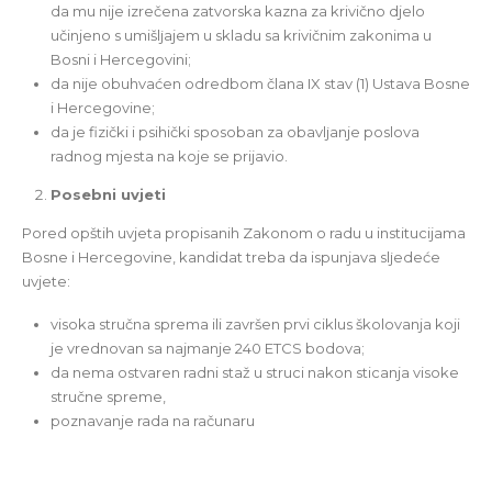
da mu nije izrečena zatvorska kazna za krivično djelo
učinjeno s umišlјajem u skladu sa krivičnim zakonima u
Bosni i Hercegovini;
da nije obuhvaćen odredbom člana IX stav (1) Ustava Bosne
i Hercegovine;
da je fizički i psihički sposoban za obavlјanje poslova
radnog mjesta na koje se prijavio.
Posebni uvjeti
Pored opštih uvjeta propisanih Zakonom o radu u institucijama
Bosne i Hercegovine, kandidat treba da ispunjava slјedeće
uvjete:
visoka stručna sprema ili završen prvi ciklus školovanja koji
je vrednovan sa najmanje 240 ETCS bodova;
da nema ostvaren radni staž u struci nakon sticanja visoke
stručne spreme,
poznavanje rada na računaru