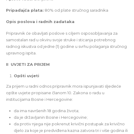
Pripadajća plata:
80% od plate stručnog saradnika
Opis poslova i radnih zadataka
Pripravnik će obavlјati poslove s cilјem osposoblјavanja za
samostalan rad u okviru svoje struke i sticanja potrebnog
radnog iskustva od jedne (1) godine u svrhu polaganja stručnog
upravnog ispita.
II UVJETI ZA PRIJEM
Opšti uvjeti
Za prijem u radni odnos pripravnik mora ispunjavati slјedeće
opšte uvjete propisane članom 10. Zakona o radu u
institucijama Bosne i Hercegovine:
da ima navršenih 18 godina života;
da je državlјanin Bosne i Hercegovine;
da protiv njega nije pokrenut krivični postupak za krivično
djelo za koje je predviđena kazna zatvora tri i više godina ili