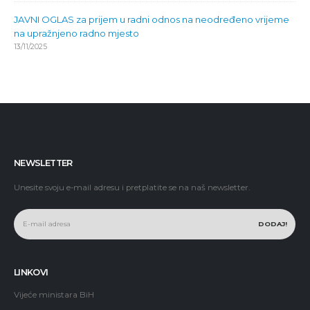
JAVNI OGLAS za prijem u radni odnos na neodređeno vrijeme
na upražnjeno radno mjesto
13/11/2025
NEWSLETTER
Unesite svoju e-mail adresu i pretplatite se na naš newsletter.
LINKOVI
Vijeće ministara BiH