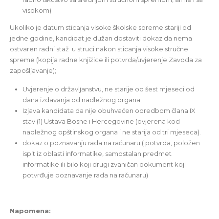
visokom)
Ukoliko je datum sticanja visoke školske spreme stariji od
jedne godine, kandidat je dužan dostaviti dokaz da nema
ostvaren radni staž u struci nakon sticanja visoke stručne
spreme (kopija radne knjižice ili potvrda/uvjerenje Zavoda za
zapošlјavanje);
Uvjerenje o državlјanstvu, ne starije od šest mjeseci od
dana izdavanja od nadležnog organa;
Izjava kandidata da nije obuhvaćen odredbom člana IX
stav (1) Ustava Bosne i Hercegovine (ovjerena kod
nadležnog opštinskog organa i ne starija od tri mjeseca).
dokaz o poznavanju rada na računaru ( potvrda, položen
ispit iz oblasti informatike, samostalan predmet
informatike ili bilo koji drugi zvaničan dokument koji
potvrđuje poznavanje rada na računaru)
Napomena: