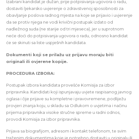
Izabrani kandidat je dužan, prije potpisivanja ugovora o radu,
dostaviti lјekarsko uvjerenje o zdravstvenoj sposobnosti za
obavlјanje poslova radnog mjesta na koje se prijavio i uvjerenje
da se protiv njega ne vodi krivični postupak izdato od
nadležnog suda (ne starije od tri mjeseca), jer u suprotnom
neće doći do potpisivanja ugovora o radu, odnosno kandidat
će se skinuti sa liste uspješnih kandidata.
Dokumenti koji se prilažu uz prijavu moraju biti
originali ili ovjerene kopije.
PROCEDURA IZBORA:
Postupak izbora kandidata provešće Komisija za izbor
pripravnika. Kandidati koji ispunjavaju uvjete raspisanog javnog
oglasa i čije prijave su kompletne i pravovremene, podliježu
provjeri znanja koju, u skladu sa Odlukom o uvjetima i načinu
prijema pripravnika visoke stručne spreme u radni odnos,
provodi Komisija za izbor pripravnika.
Prijava sa biografijom, adresom i kontakt telefonom, te svim
traženim dokumentima koje je potrebno dostaviti u originalu ili