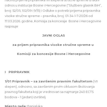
načinu prijema pripravnika VII stepena stručne spreme u radni
odnos u institucije Bosne i Hercegovine (“Službeni glasnik BiH”,
broj: 52/05, 102/09 i 9/15) i Odluke o potrebi prijema pripravnika
visoke stručne spreme – pravnika, broj: 01-34-1-7-20/26 od
17.03.2026. godine, Komisija za koncesije Bosne i Hercegovine
raspisuje
JAVNI OGLAS
za prijem pripravnika visoke stručne spreme u
Komisiji za koncesije Bosne i Hercegovine
I PRIPRAVNIK
1/01 Pripravnik – sa završenim pravnim fakultetom
(VII
stepen), odnosno, sa završenim prvim ciklusom školovanja
pravnog fakulteta koji je vrednovan sa najmanje 240 ECTS
bodova – 1 (jedan) izvršitelj
Mjesto rada:
Banjaluka