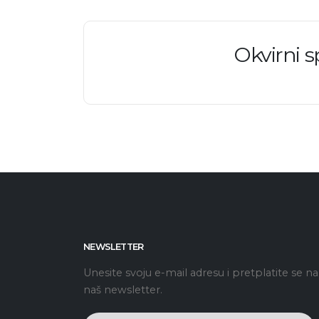
Okvirni 
NEWSLETTER
Unesite svoju e-mail adresu i pretplatite se na
naš newsletter.