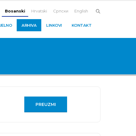
Bosanski
Hrvatski
Српски
English
UELNO
ARHIVA
LINKOVI
KONTAKT
PREUZMI