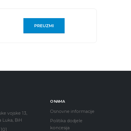
PREUZMI
O NAMA
Osnovne informacije
ke vojske 13,
 Luka, BiH
Politika dodjele
koncesija
 101