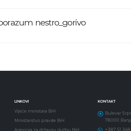
sporazum nestro_gorivo
LINKOVI
KONTAKT
Vijeće ministara BiH
Bulevar Srps
78000 Banja
Ministarstvo pravde BiH
+387 51 348
Agencija za državnu službu BiH