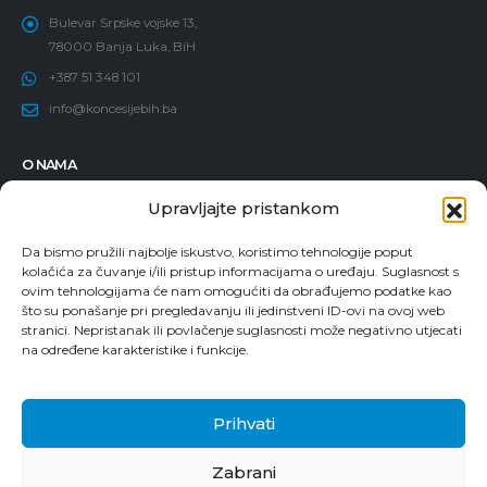
Bulevar Srpske vojske 13,
78000 Banja Luka, BiH
+387 51 348 101
info@koncesijebih.ba
O NAMA
Osnovne informacije
Upravljajte pristankom
Politika dodjele koncesija
Da bismo pružili najbolje iskustvo, koristimo tehnologije poput
Članovi Komisije
kolačića za čuvanje i/ili pristup informacijama o uređaju. Suglasnost s
ovim tehnologijama će nam omogućiti da obrađujemo podatke kao
Zaposleni
što su ponašanje pri pregledavanju ili jedinstveni ID-ovi na ovoj web
Vodič za pristup informacijama
stranici. Nepristanak ili povlačenje suglasnosti može negativno utjecati
na određene karakteristike i funkcije.
Prijava korupcije
Prihvati
Zabrani