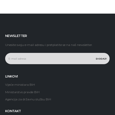
NEWSLETTER
Unesite svoju e-mail adresu i pretplatite se na naš newsletter.
LINKOVI
Vijeće ministara BiH
Ministarstvo pravde BiH
Agencija za državnu službu BiH
KONTAKT