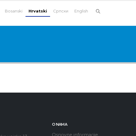
Bosanski
Hrvatski
Српски
English
O NAMA
Osnovne informacije