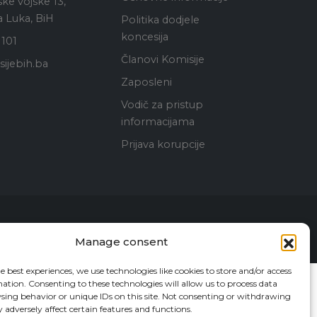
ke vojske 13,
 Luka, BiH
Politika dodjele
koncesija
 101
Članovi Komisije
ijebih.ba
Zaposleni
Vodič za pristup
informacijama
Prijava korupcije
Kontakt
Manage consent
e best experiences, we use technologies like cookies to store and/or access
ation. Consenting to these technologies will allow us to process data
sing behavior or unique IDs on this site. Not consenting or withdrawing
adversely affect certain features and functions.