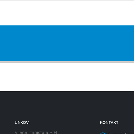
LINKOVI
KONTAKT
Vijeće ministara BiH