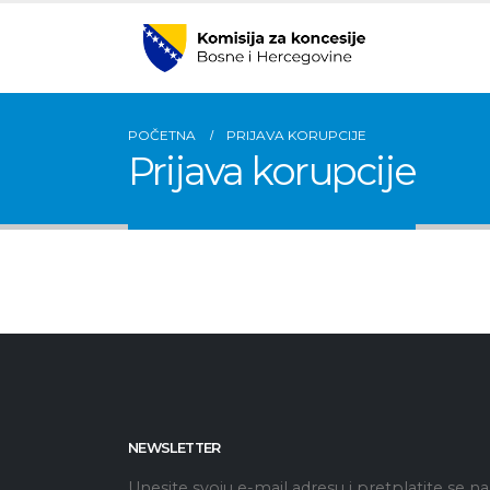
POČETNA
PRIJAVA KORUPCIJE
Prijava korupcije
NEWSLETTER
Unesite svoju e-mail adresu i pretplatite se na