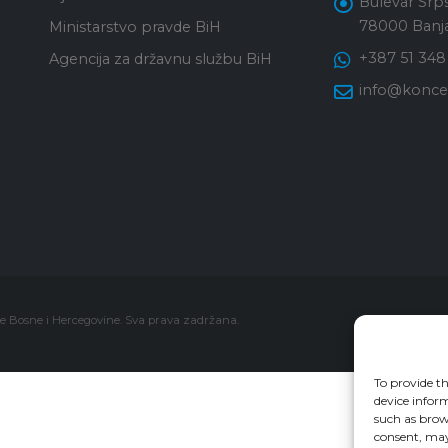
Bulevar Srps
78000 Banja
Ministarstvo pravde BiH
+387 51 348
Agencija za državnu službu BiH
info@konces
je Bosne i Hercegovine. Sva prava zadržana.
To provide th
device inform
such as brow
consent, may 