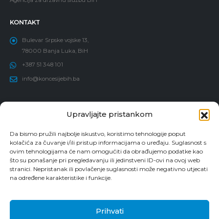
Agencija za državnu službu BiH
KONTAKT
Bulevar Srpske vojske 13,
78000 Banja Luka, BiH
+387 51 348 101
info@koncesijebih.ba
O NAMA
Upravljajte pristankom
Osnovne informacije
Da bismo pružili najbolje iskustvo, koristimo tehnologije poput
Politika dodjele koncesija
kolačića za čuvanje i/ili pristup informacijama o uređaju. Suglasnost s
Članovi Komisije
ovim tehnologijama će nam omogućiti da obrađujemo podatke kao
što su ponašanje pri pregledavanju ili jedinstveni ID-ovi na ovoj web
Zaposleni
stranici. Nepristanak ili povlačenje suglasnosti može negativno utjecati
Vodič za pristup informacijama
na određene karakteristike i funkcije.
Prijava korupcije
Prihvati