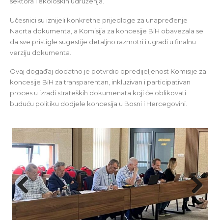
sektora i ekoloških udruženja.
Učesnici su iznijeli konkretne prijedloge za unapređenje
Nacrta dokumenta, a Komisija za koncesije BiH obavezala se
da sve pristigle sugestije detaljno razmotri i ugradi u finalnu
verziju dokumenta.
Ovaj događaj dodatno je potvrdio opredijeljenost Komisije za
koncesije BiH za transparentan, inkluzivan i participativan
proces u izradi strateških dokumenata koji će oblikovati
buduću politiku dodjele koncesija u Bosni i Hercegovini.
Previous
Next