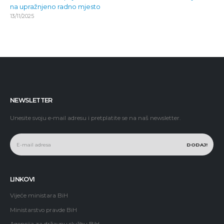
na upražnjeno radno mjesto
13/11/2025
NEWSLETTER
Unesite svoju e-mail adresu i pretplatite se na naš newsletter.
LINKOVI
Vijeće ministara BiH
Ministarstvo pravde BiH