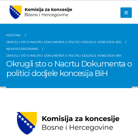
POČETNA
OKRUGLI STO O NACRTU DOKUMENTA O POLITICI DODJELE KONCESIJA BIH
NEKATEGORIZIRANO
OKRUGLI STO O NACRTU DOKUMENTA O POLITICI DODJELE KONCESIJA BIH
Okrugli sto o Nacrtu Dokumenta o
politici dodjele koncesija BiH