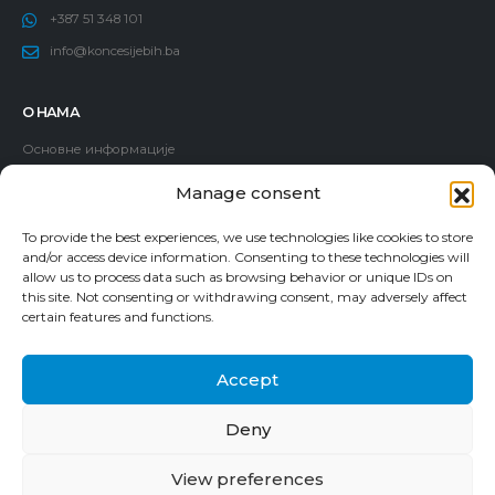
+387 51 348 101
info@koncesijebih.ba
О НАМА
Основне информације
Политика додјеле концесија
Manage consent
Чланови Комисије
To provide the best experiences, we use technologies like cookies to store
Запослени
and/or access device information. Consenting to these technologies will
Водич за приступ информацијама
allow us to process data such as browsing behavior or unique IDs on
this site. Not consenting or withdrawing consent, may adversely affect
Пријава корупције
certain features and functions.
Accept
Deny
© 2024. Комисија за концесије Босне и Херцеговине. Сва права
View preferences
задржана.