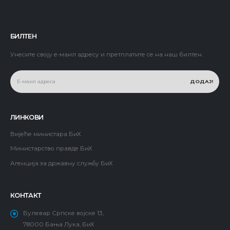
БИЛТЕН
Унесите своју е-маил адресу и претплатите се на наш билтен.
ЛИНКОВИ
Вијеће министара БиХ
Министарство правде БиХ
Агенција за државну службу БиХ
КОНТАКТ
Булевар Српске војске 13,
78000 Бања Лука, БиХ