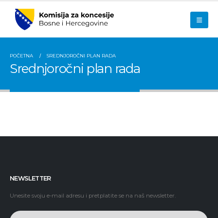
POČETNA
SREDNJOROČNI PLAN RADA
Srednjoročni plan rada
NEWSLETTER
Unesite svoju e-mail adresu i pretplatite se na naš newsletter.