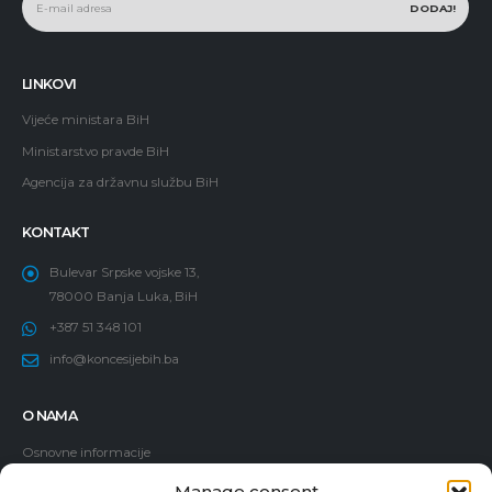
LINKOVI
Vijeće ministara BiH
Ministarstvo pravde BiH
Agencija za državnu službu BiH
KONTAKT
Bulevar Srpske vojske 13,
78000 Banja Luka, BiH
+387 51 348 101
info@koncesijebih.ba
O NAMA
Osnovne informacije
Politika dodjele koncesija
Manage consent