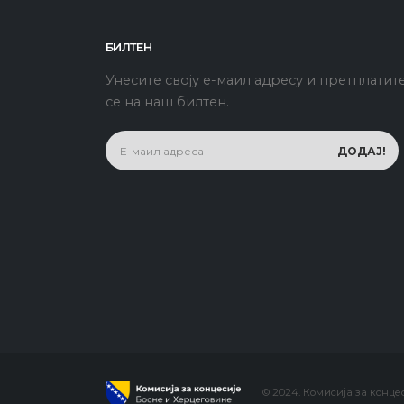
БИЛТЕН
Унесите своју е-маил адресу и претплатит
се на наш билтен.
© 2024. Комисија за конце