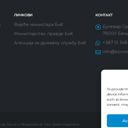
ЛИНКОВИ
КОНТАКТ
Вијеће министара БиХ
е
Булевар Срп
78000 Бања
Министарство правде БиХ
+387 51 348
Агенција за државну службу БиХ
info@konces
To provide th
device inform
such as brow
consent, may 
Ac
сије Босне и Херцеговине. Сва права задржана.