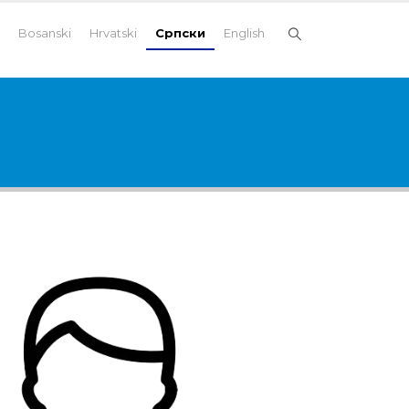
Bosanski
Hrvatski
Српски
English