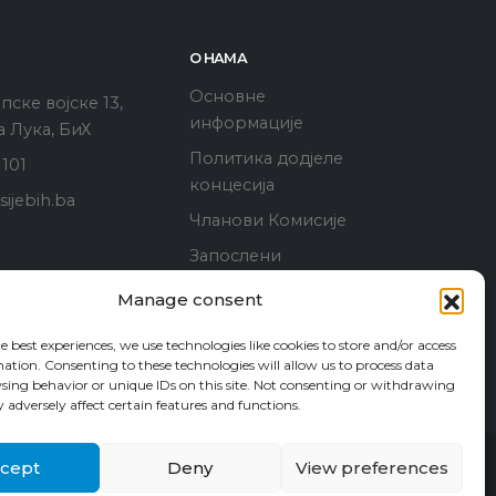
О НАМА
Основне
ске војске 13,
информације
 Лука, БиХ
Политика додјеле
 101
концесија
ijebih.ba
Чланови Комисије
Запослени
Водич за приступ
Manage consent
информацијама
e best experiences, we use technologies like cookies to store and/or access
Пријава корупције
ation. Consenting to these technologies will allow us to process data
sing behavior or unique IDs on this site. Not consenting or withdrawing
adversely affect certain features and functions.
cept
Deny
View preferences
Контакт