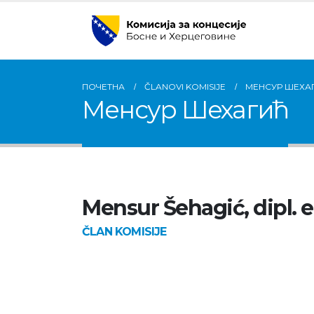
ПОЧЕТНА
ČLANOVI KOMISIJE
МЕНСУР ШЕХА
Менсур Шехагић
Mensur Šehagić, dipl. 
ČLAN KOMISIJE