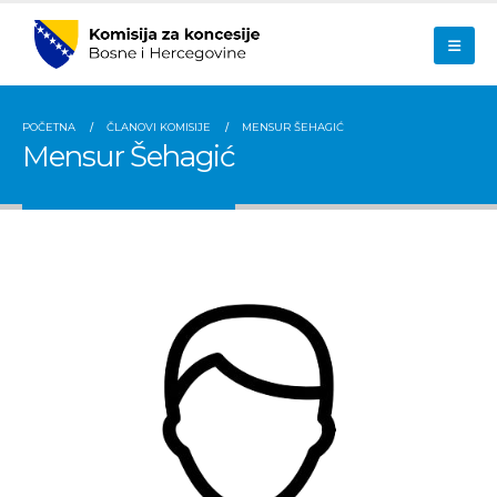
POČETNA
ČLANOVI KOMISIJE
MENSUR ŠEHAGIĆ
Mensur Šehagić