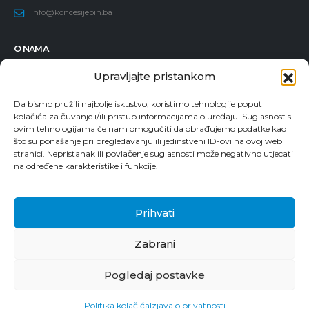
info@koncesijebih.ba
O NAMA
Osnovne informacije
Upravljajte pristankom
Politika dodjele koncesija
Da bismo pružili najbolje iskustvo, koristimo tehnologije poput
Članovi Komisije
kolačića za čuvanje i/ili pristup informacijama o uređaju. Suglasnost s
ovim tehnologijama će nam omogućiti da obrađujemo podatke kao
Zaposleni
što su ponašanje pri pregledavanju ili jedinstveni ID-ovi na ovoj web
Vodič za pristup informacijama
stranici. Nepristanak ili povlačenje suglasnosti može negativno utjecati
na određene karakteristike i funkcije.
Prijava korupcije
Prihvati
Zabrani
© 2024. Komisija za koncesije Bosne i Hercegovine. Sva prava zadržana.
Pogledaj postavke
Kontakt
Politika kolačića
Izjava o privatnosti