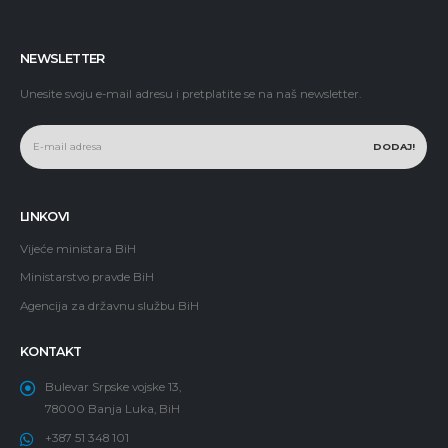
NEWSLETTER
Unesite svoju e-mail adresu i pretplatite se na naš newsletter.
LINKOVI
Vijeće ministara BiH
Ministarstvo pravde BiH
Agencija za državnu službu BiH
KONTAKT
Bulevar Srpske vojske 13,
78000 Banja Luka, BiH
+387 51 348 101