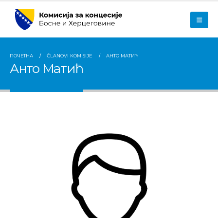
ПОЧЕТНА
ČLANOVI KOMISIJE
АНТО МАТИЋ
Анто Матић