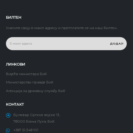
БИЛТЕН
Унесите своју е-маил адресу и претплатите се на наш билтен.
ЛИНКОВИ
Вијеће министара БиХ
Министарство правде БиХ
Агенција за државну службу БиХ
КОНТАКТ
Булевар Српске војске 13,
78000 Бања Лука, БиХ
+387 51 348 101