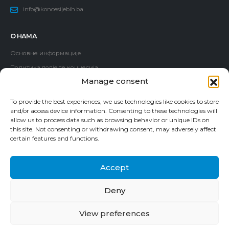
info@koncesijebih.ba
О НАМА
Основне информације
Политика додјеле концесија
Manage consent
Чланови Комисије
Запослени
To provide the best experiences, we use technologies like cookies to store
and/or access device information. Consenting to these technologies will
Водич за приступ информацијама
allow us to process data such as browsing behavior or unique IDs on
Пријава корупције
this site. Not consenting or withdrawing consent, may adversely affect
certain features and functions.
Accept
Deny
© 2024. Комисија за концесије Босне и Херцеговине. Сва права
задржана.
View preferences
Контакт