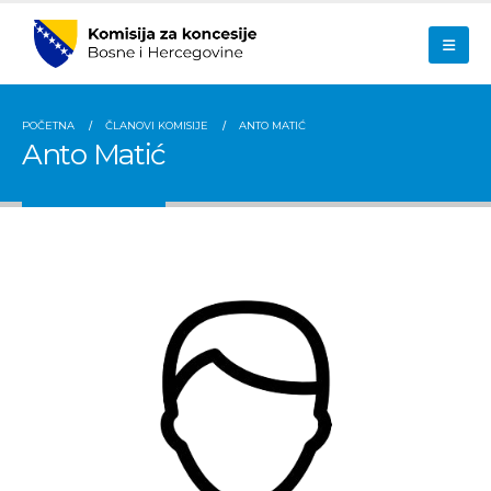
POČETNA
ČLANOVI KOMISIJE
ANTO MATIĆ
Anto Matić