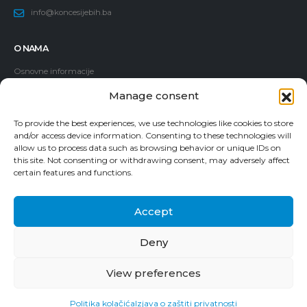
info@koncesijebih.ba
O NAMA
Osnovne informacije
Politika dodjele koncesija
Manage consent
Članovi Komisije
To provide the best experiences, we use technologies like cookies to store
Zaposleni
and/or access device information. Consenting to these technologies will
allow us to process data such as browsing behavior or unique IDs on
Vodič za pristup informacijama
this site. Not consenting or withdrawing consent, may adversely affect
Prijava korupcije
certain features and functions.
Accept
Deny
© 2024. Komisija za koncesije Bosne i Hercegovine. Sva prava zadržana.
View preferences
Kontakt
Politika kolačića
Izjava o zaštiti privatnosti