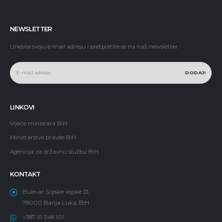
NEWSLETTER
Unesite svoju e-mail adresu i pretplatite se na naš newsletter.
LINKOVI
Vijeće ministara BiH
Ministarstvo pravde BiH
Agencija za državnu službu BiH
KONTAKT
Bulevar Srpske vojske 13,
78000 Banja Luka, BiH
+387 51 348 101