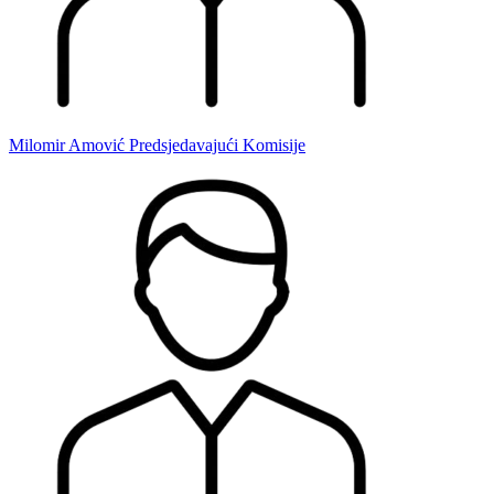
Milomir Amović
Predsjedavajući Komisije