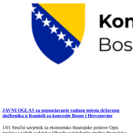
JAVNI OGLAS za popunjavanje radnog mjesta državnog
službenika u Komisiji za koncesije Bosne i Hercegovine
1/01 Stručni savjetnik za ekonomsko finansijske poslove Opis
poslova i radnih zadataka: Obavlja najsloženije stručno finansijske