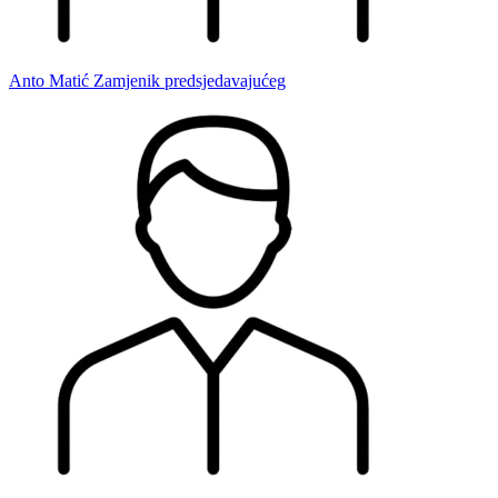
Anto Matić
Zamjenik predsjedavajućeg