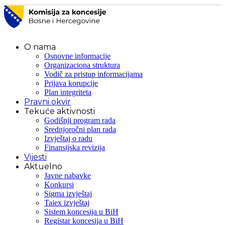
O nama
Osnovne informacije
Organizaciona struktura
Vodič za pristup informacijama
Prijava korupcije
Plan integriteta
Pravni okvir
Tekuće aktivnosti
Godišnji program rada
Srednjoročni plan rada
Izvještaj o radu
Finansijska revizija
Vijesti
Aktuelno
Javne nabavke
Konkursi
Sigma izvještaj
Taiex izvještaj
Sistem koncesija u BiH
Registar koncesija u BiH