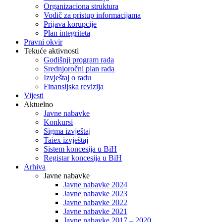
Organizaciona struktura
Vodič za pristup informacijama
Prijava korupcije
Plan integriteta
Pravni okvir
Tekuće aktivnosti
Godišnji program rada
Srednjoročni plan rada
Izvještaj o radu
Finansijska revizija
Vijesti
Aktuelno
Javne nabavke
Konkursi
Sigma izvještaj
Taiex izvještaj
Sistem koncesija u BiH
Registar koncesija u BiH
Arhiva
Javne nabavke
Javne nabavke 2024
Javne nabavke 2023
Javne nabavke 2022
Javne nabavke 2021
Javne nabavke 2017 – 2020