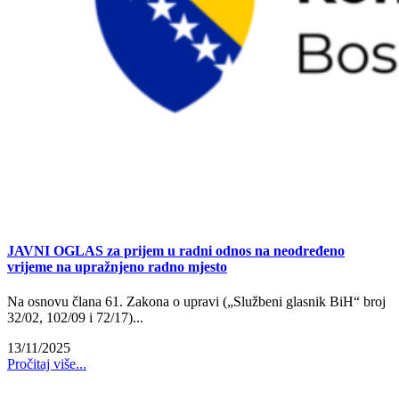
JAVNI OGLAS za prijem u radni odnos na neodređeno
vrijeme na upražnjeno radno mjesto
Na osnovu člana 61. Zakona o upravi („Službeni glasnik BiH“ broj
32/02, 102/09 i 72/17)...
13/11/2025
Pročitaj više...